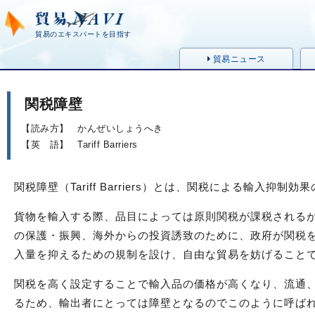
貿易のエキスパートを目指す
貿易ニュース
関税障壁
【読み方】
かんぜいしょうへき
【英 語】
Tariff Barriers
関税障壁（Tariff Barriers）とは、関税による輸入抑制効
貨物を輸入する際、品目によっては原則関税が課税される
の保護・振興、海外からの投資誘致のために、政府が関税
入量を抑えるための規制を設け、自由な貿易を妨げること
関税を高く設定することで輸入品の価格が高くなり、流通
るため、輸出者にとっては障壁となるのでこのように呼ば