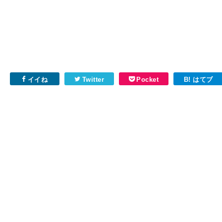
イイね
Twitter
Pocket
B! はてブ