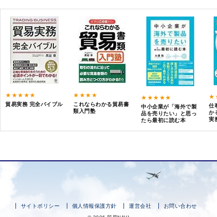
★★★★★
★★★★
★
★★★★★
貿易実務 完全バイブル
これならわかる貿易書
仕
中小企業が「海外で製
類入門塾
か
品を売りたい」と思っ
実
たら最初に読む本
サイトポリシー
個人情報保護方針
運営会社
お問い合わせ