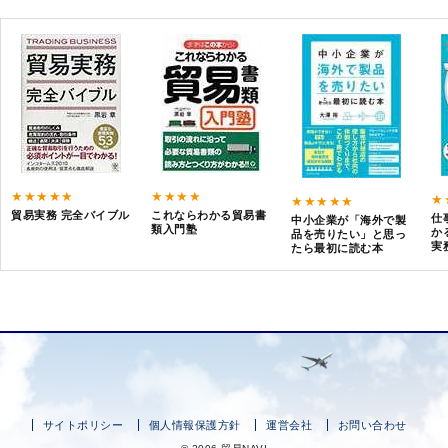
★★★★★
★★★★
★
★★★★★
貿易実務 完全バイブル
これならわかる貿易書
仕
中小企業が「海外で製
類入門塾
か
品を売りたい」と思っ
実
たら最初に読む本
サイトポリシー
個人情報保護方針
運営会社
お問い合わせ